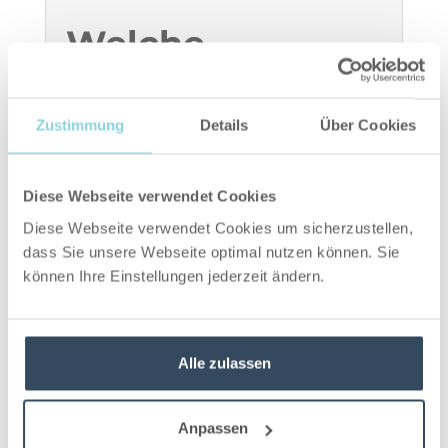
Welche
Vorteile hat
Zustimmung
Details
Über Cookies
die
Einführung
Diese Webseite verwendet Cookies
eines ERP-
Diese Webseite verwendet Cookies um sicherzustellen,
dass Sie unsere Webseite optimal nutzen können. Sie
können Ihre Einstellungen jederzeit ändern.
Systems für
das
Alle zulassen
Projektmanag
ement?
Anpassen