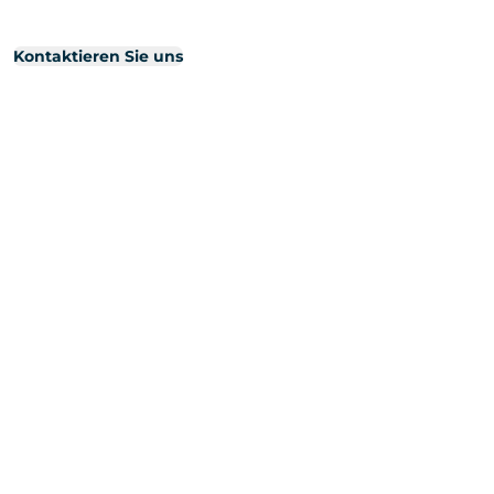
Kontaktieren Sie uns
ERP Projekt
ERP Projekt
Was ist ERP
Vorteile von ERP
ERP Auswahlkriterien
ERP Migration