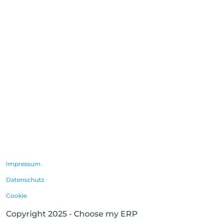
ERP Lösungen
ERP-Lösungen
ERP für die diskrete Fertigung
ERP für die Distribution
ERP für die Prozessfertigung
ERP für Professional Services
Impressum
Datenschutz
Cookie
Copyright 2025 - Choose my ERP