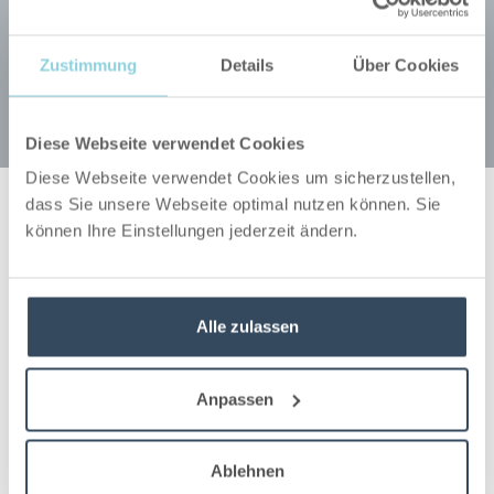
Fragebogen
ausfüllen
Zustimmung
Details
Über Cookies
Diese Webseite verwendet Cookies
HIER STARTEN
Diese Webseite verwendet Cookies um sicherzustellen,
dass Sie unsere Webseite optimal nutzen können. Sie
können Ihre Einstellungen jederzeit ändern.
Kontaktformular
Alle zulassen
Sie haben ein Projekt? Sprechen Sie
uns an!
Anpassen
Ablehnen