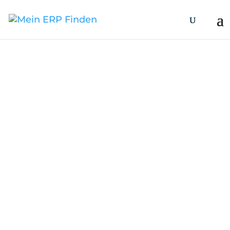
Mit wenigen
Klicks zur ERP-
Lösung
In nur 2 Minuten zum richtigen ERP!
Beantworten Sie den Fragebogen und
erhalten Sie personalisierte
Empfehlungen.