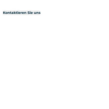
Kontaktieren Sie uns
ERP Projekt
ERP Projekt
Was ist ERP
Vorteile von ERP
ERP Auswahlkriterien
ERP Migration
ERP Einführung